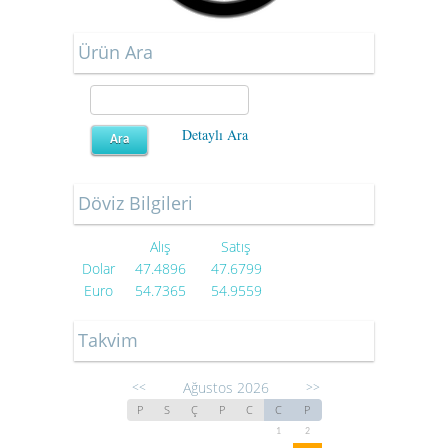
Ürün Ara
Detaylı Ara
Döviz Bilgileri
Alış
Satış
Dolar
47.4896
47.6799
Euro
54.7365
54.9559
Takvim
Ağustos 2026
<<
>>
P
S
Ç
P
C
C
P
1
2